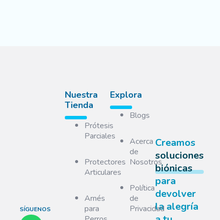
Nuestra
Explora
Tienda
Blogs
Prótesis
Parciales
Acerca
Creamos
de
soluciones
Protectores
Nosotros
biónicas
Articulares
para
Política
devolver
Arnés
de
la alegría
para
Privacidad
SÍGUENOS
a tu
Perros