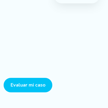
¿Tu mascota necesita ayuda?
Cada caso es único, pero nuestra misión es la misma:
devolverles la libertad de movimiento.
Evaluar mi caso