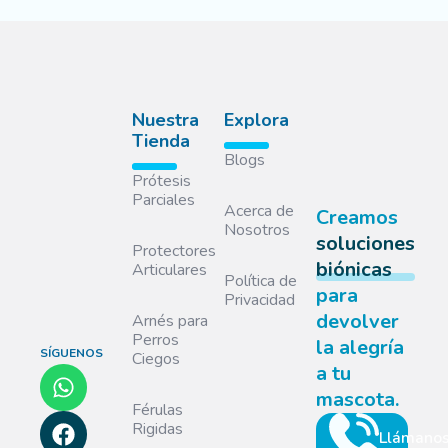
Nuestra
Explora
Tienda
Blogs
Prótesis
Parciales
Acerca de
Creamos
Nosotros
soluciones
Protectores
biónicas
Articulares
Política de
para
Privacidad
devolver
Arnés para
Perros
la alegría
SÍGUENOS
Ciegos
a tu
mascota.
Férulas
Rigidas
Llámano