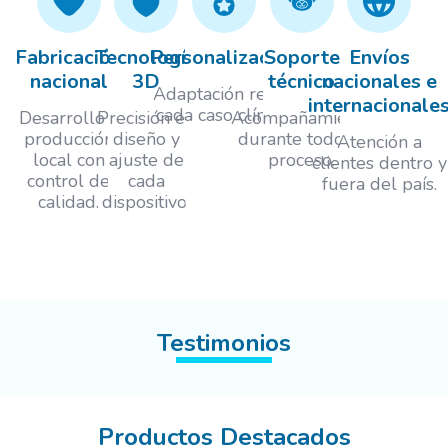
Fabricación
Tecnología
Personalización
Soporte
Envíos
nacional
3D
técnico
nacionales e
Adaptación real a
internacionale
cada caso clínico.
Desarrollo y
Precisión en
Acompañamiento
producción
diseño y
durante todo el
Atención a
local con
ajuste de
proceso.
clientes dentro y
control de
cada
fuera del país.
calidad.
dispositivo.
Testimonios
Productos Destacados