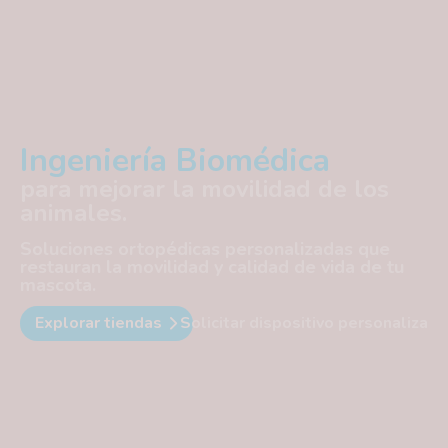
Ingeniería Biomédica
T
para mejorar la movilidad de los
d
animales.
d
Soluciones ortopédicas personalizadas que
En
restauran la movilidad y calidad de vida de tu
pr
mascota.
pa
re
Explorar tiendas
Solicitar dispositivo personalizado